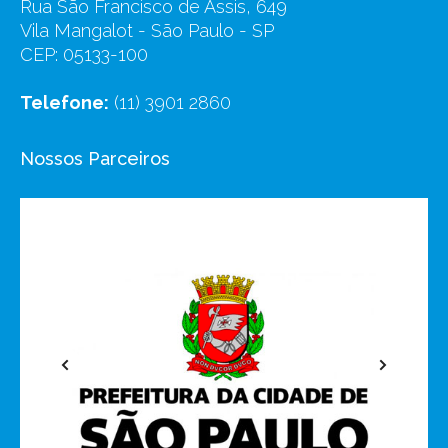
Rua São Francisco de Assis, 649
Vila Mangalot - São Paulo - SP
CEP: 05133-100
Telefone:
(11) 3901 2860
Nossos Parceiros